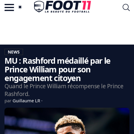
ACTU FOOTBALL POPULAIRE
FOOT11.COM
TAGS
LA TEAM
LA CHARTE
NEWS
VIE PRIVÉE
MU : Rashford médaillé par le
CGU
CONTACTEZ-NOUS
Prince William pour son
engagement citoyen
Quand le Prince William récompense le Prince
Rashford.
MERCATO
par
Guillaume LR
CDM 2026
EDF
PSG
LIGUE 1
REAL MADRID