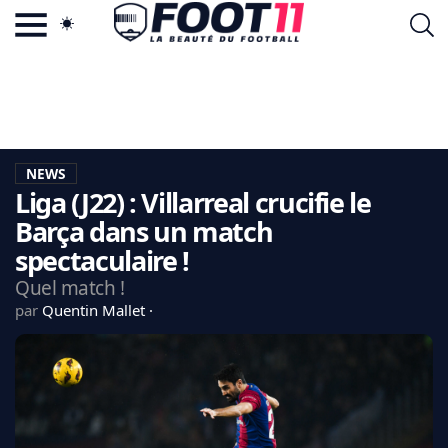
ACTU FOOTBALL POPULAIRE
FOOT11.COM
TAGS
LA TEAM
LA CHARTE
NEWS
VIE PRIVÉE
Liga (J22) : Villarreal crucifie le
CGU
CONTACTEZ-NOUS
Barça dans un match
spectaculaire !
Quel match !
par
Quentin Mallet
MERCATO
CDM 2026
EDF
PSG
LIGUE 1
REAL MADRID