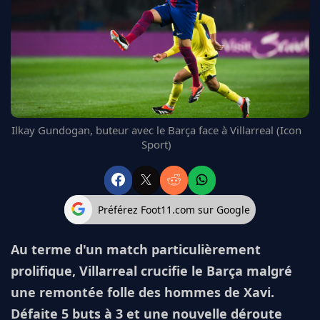
FC BARCELONE
MANCHESTER UNITED
CHELSEA
ARSENAL
BAYERN
L'AVIS DE LA RÉDAC'
Ilkay Gundogan, buteur avec le Barça face à Villarreal (Icon
Sport)
Préférez Foot11.com sur Google
Au terme d'un match particulièrement
prolifique, Villarreal crucifie le Barça malgré
une remontée folle des hommes de Xavi.
Défaite 5 buts à 3 et une nouvelle déroute