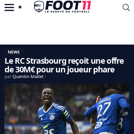
ACTU FOOTBALL POPULAIRE
FOOT11.COM
TAGS
LA TEAM
LA CHARTE
NEWS
VIE PRIVÉE
Le RC Strasbourg reçoit une offre
CGU
CONTACTEZ-NOUS
de 30M€ pour un joueur phare
par
Quentin Mallet
MERCATO
CDM 2026
EDF
PSG
LIGUE 1
REAL MADRID