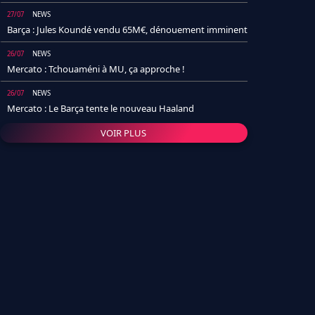
27/07
NEWS
Barça : Jules Koundé vendu 65M€, dénouement imminent
26/07
NEWS
Mercato : Tchouaméni à MU, ça approche !
26/07
NEWS
Mercato : Le Barça tente le nouveau Haaland
VOIR PLUS
26/07
NEWS
Real Madrid : Un socio annonce la date et le transfert de
Yan Diomande
25/07
NEWS
PSG : Après Arsenal, un autre club lâche l'affaire pour
Barcola
24/07
NEWS
Barça : Karim Adeyemi sème déjà la zizanie dans le
vestiaire !
24/07
L'AVIS DE LA RÉDAC'
Real Madrid : Pourquoi l'arrivée de Michael Olise va