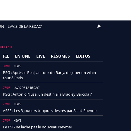
RN
L'AVIS DE LA RÉDAC'
FLASH
FIL
EN UNE
LIVE
RÉSUMÉS
EDITOS
30/07
NEWS
PSG : Après le Real, au tour du Barça de jouer un vilain
tour à Paris
27/07
L'AVIS DE LA RÉDAC'
PSG : Antonio Nusa, un destin à la Bradley Barcola ?
27/07
NEWS
ASSE : Les 3 joueurs toujours désirés par Saint-Etienne
27/07
NEWS
Le PSG ne lâche pas le nouveau Neymar