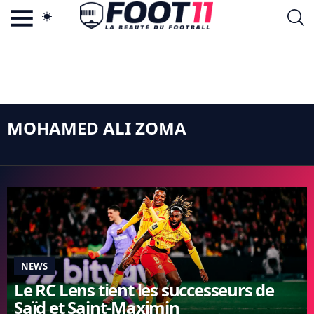
ACTU FOOTBALL POPULAIRE
FOOT11.COM
TAGS
LA TEAM
LA CHARTE
VIE PRIVÉE
MOHAMED ALI ZOMA
CGU
CONTACTEZ-NOUS
MERCATO
CDM 2026
EDF
NEWS
PSG
Le RC Lens tient les successeurs de
LIGUE 1
Saïd et Saint-Maximin
REAL MADRID