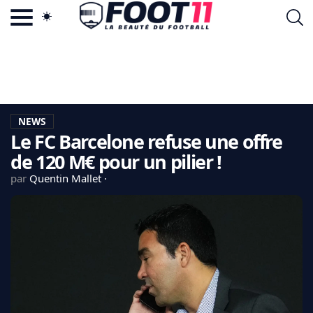
ACTU FOOTBALL POPULAIRE
FOOT11.COM
TAGS
LA TEAM
LA CHARTE
NEWS
VIE PRIVÉE
Le FC Barcelone refuse une offre
CGU
CONTACTEZ-NOUS
de 120 M€ pour un pilier !
par
Quentin Mallet
MERCATO
CDM 2026
EDF
PSG
LIGUE 1
REAL MADRID