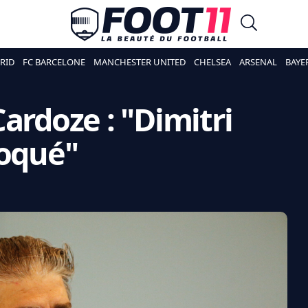
RID
FC BARCELONE
MANCHESTER UNITED
CHELSEA
ARSENAL
BAYE
ardoze : "Dimitri
hoqué"