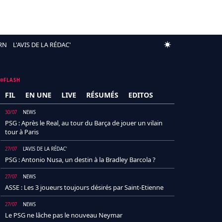
RN
L'AVIS DE LA RÉDAC'
FLASH
FIL
EN UNE
LIVE
RÉSUMÉS
EDITOS
30/07
NEWS
PSG : Après le Real, au tour du Barça de jouer un vilain
tour à Paris
27/07
L'AVIS DE LA RÉDAC'
PSG : Antonio Nusa, un destin à la Bradley Barcola ?
27/07
NEWS
ASSE : Les 3 joueurs toujours désirés par Saint-Etienne
27/07
NEWS
Le PSG ne lâche pas le nouveau Neymar