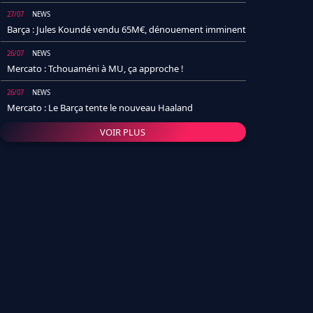
27/07
NEWS
Barça : Jules Koundé vendu 65M€, dénouement imminent
26/07
NEWS
Mercato : Tchouaméni à MU, ça approche !
26/07
NEWS
Mercato : Le Barça tente le nouveau Haaland
VOIR PLUS
26/07
NEWS
Real Madrid : Un socio annonce la date et le transfert de
Yan Diomande
25/07
NEWS
PSG : Après Arsenal, un autre club lâche l'affaire pour
Barcola
24/07
NEWS
Barça : Karim Adeyemi sème déjà la zizanie dans le
vestiaire !
24/07
L'AVIS DE LA RÉDAC'
Real Madrid : Pourquoi l'arrivée de Michael Olise va