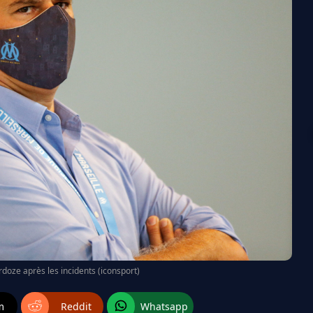
rdoze après les incidents (iconsport)
m
Reddit
Whatsapp