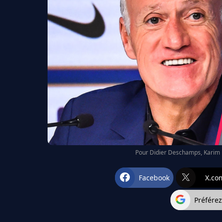
Pour Didier Deschamps, Karim B
Facebook
X.co
Préfére