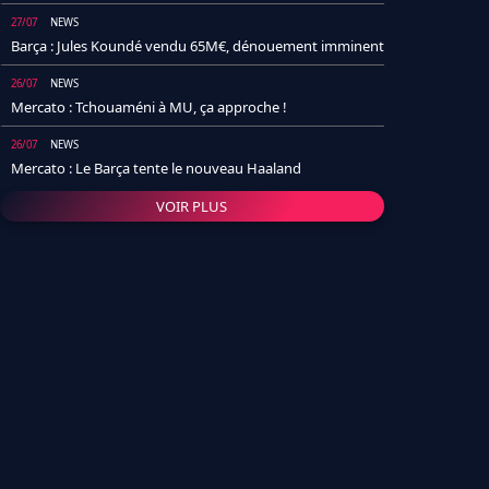
27/07
NEWS
Barça : Jules Koundé vendu 65M€, dénouement imminent
26/07
NEWS
Mercato : Tchouaméni à MU, ça approche !
26/07
NEWS
Mercato : Le Barça tente le nouveau Haaland
VOIR PLUS
26/07
NEWS
Real Madrid : Un socio annonce la date et le transfert de
Yan Diomande
25/07
NEWS
PSG : Après Arsenal, un autre club lâche l'affaire pour
Barcola
24/07
NEWS
Barça : Karim Adeyemi sème déjà la zizanie dans le
vestiaire !
24/07
L'AVIS DE LA RÉDAC'
Real Madrid : Pourquoi l'arrivée de Michael Olise va