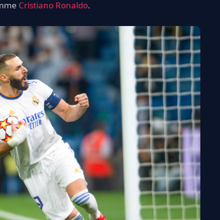
comme
Cristiano Ronaldo
.