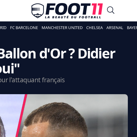
RID
FC BARCELONE
MANCHESTER UNITED
CHELSEA
ARSENAL
BAYE
llon d'Or ? Didier
ui"
r l'attaquant français