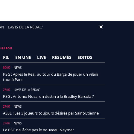
RN
L'AVIS DE LA RÉDAC'
FLASH
FIL
EN UNE
LIVE
RÉSUMÉS
EDITOS
30/07
NEWS
PSG : Après le Real, au tour du Barça de jouer un vilain
tour à Paris
27/07
L'AVIS DE LA RÉDAC'
PSG : Antonio Nusa, un destin à la Bradley Barcola ?
27/07
NEWS
ASSE : Les 3 joueurs toujours désirés par Saint-Etienne
27/07
NEWS
Le PSG ne lâche pas le nouveau Neymar