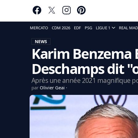
MERCATO
CDM 2026
EDF
PSG
LIGUE 1
REAL MAD
NEWS
Karim Benzema Ba
Deschamps dit "o
Après une année 2021 magnifique pou
par
Olivier Geai