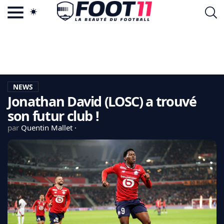
ACTU FOOTBALL POPULAIRE
FOOT11.COM
TAGS
LA TEAM
LA CHARTE
NEWS
VIE PRIVÉE
Jonathan David (LOSC) a trouvé
CGU
CONTACTEZ-NOUS
son futur club !
par
Quentin Mallet
MERCATO
CDM 2026
EDF
PSG
LIGUE 1
REAL MADRID