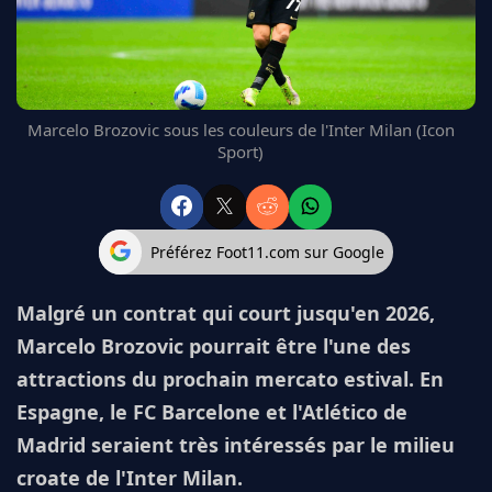
FC BARCELONE
MANCHESTER UNITED
CHELSEA
ARSENAL
Marcelo Brozovic sous les couleurs de l'Inter Milan (Icon
BAYERN
Sport)
L'AVIS DE LA RÉDAC'
Préférez Foot11.com sur Google
Malgré un contrat qui court jusqu'en 2026,
Marcelo Brozovic pourrait être l'une des
attractions du prochain mercato estival. En
Espagne, le FC Barcelone et l'Atlético de
Madrid seraient très intéressés par le milieu
croate de l'Inter Milan.