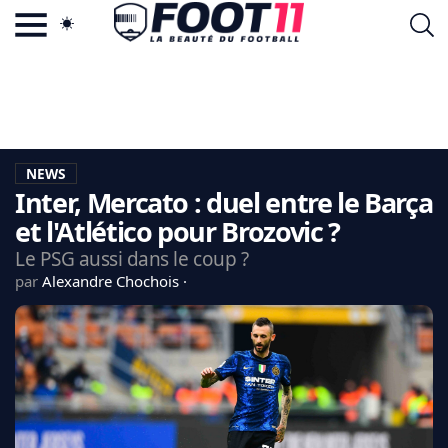
ACTU FOOTBALL POPULAIRE
FOOT11.COM
TAGS
LA TEAM
LA CHARTE
NEWS
VIE PRIVÉE
Inter, Mercato : duel entre le Barça
CGU
CONTACTEZ-NOUS
et l'Atlético pour Brozovic ?
Le PSG aussi dans le coup ?
par
Alexandre Chochois
MERCATO
CDM 2026
EDF
PSG
LIGUE 1
REAL MADRID