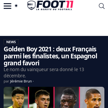
ACTU FOOTBALL POPULAIRE
FOOT11.COM
TAGS
LA TEAM
LA CHARTE
NEWS
VIE PRIVÉE
Golden Boy 2021 : deux Français
CGU
CONTACTEZ-NOUS
parmi les finalistes, un Espagnol
grand favori
Le nom du vainqueur sera donné le 13
décembre.
MERCATO
par
Jérémie Brun
CDM 2026
EDF
PSG
LIGUE 1
REAL MADRID