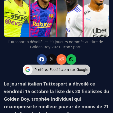
FC BARCELONE
MANCHESTER UNITED
CHELSEA
ARSENAL
BAYERN
L'AVIS DE LA RÉDAC'
Tuttosport a dévoilé les 20 joueurs nommés au titre de
Golden Boy 2021. Icon Sport
Préférez Foot11.com sur Google
Le journal italien Tuttosport a dévoilé ce
vendredi 15 octobre la liste des 20 finalistes du
Golden Boy, trophée individuel qui
récompense le meilleur joueur de moins de 21