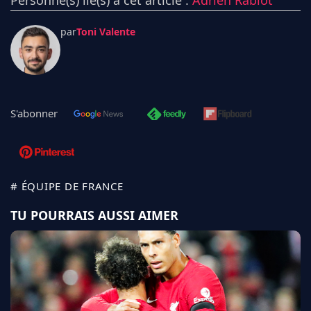
Personne(s) lié(s) à cet article :
Adrien Rabiot
par
Toni Valente
S'abonner
# ÉQUIPE DE FRANCE
TU POURRAIS AUSSI AIMER