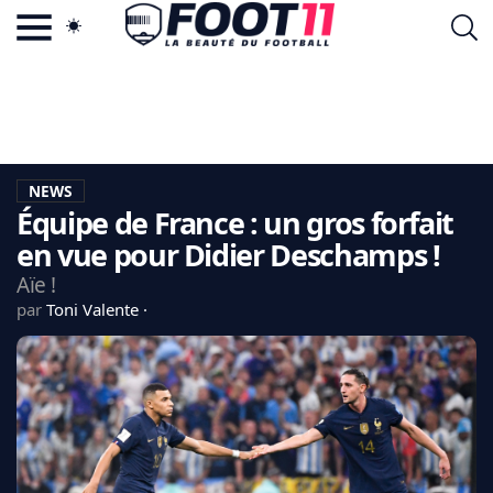
ACTU FOOTBALL POPULAIRE
FOOT11.COM
TAGS
LA TEAM
LA CHARTE
NEWS
VIE PRIVÉE
Équipe de France : un gros forfait
CGU
CONTACTEZ-NOUS
en vue pour Didier Deschamps !
Aïe !
par
Toni Valente
MERCATO
CDM 2026
EDF
PSG
LIGUE 1
REAL MADRID