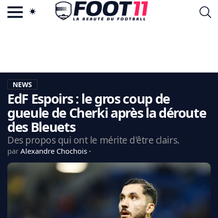
ACTU FOOTBALL POPULAIRE
FOOT11.COM
TAGS
LA TEAM
LA CHARTE
NEWS
VIE PRIVÉE
EdF Espoirs : le gros coup de
CGU
CONTACTEZ-NOUS
gueule de Cherki après la déroute
des Bleuets
Des propos qui ont le mérite d'être clairs.
par
Alexandre Chochois
MERCATO
CDM 2026
EDF
PSG
LIGUE 1
REAL MADRID