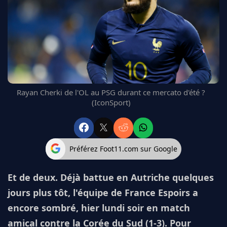
FC BARCELONE
MANCHESTER UNITED
CHELSEA
ARSENAL
BAYERN
L'AVIS DE LA RÉDAC'
Rayan Cherki de l'OL au PSG durant ce mercato d'été ?
(IconSport)
Préférez Foot11.com sur Google
Et de deux. Déjà battue en Autriche quelques
jours plus tôt, l'équipe de France Espoirs a
encore sombré, hier lundi soir en match
amical contre la Corée du Sud (1-3). Pour