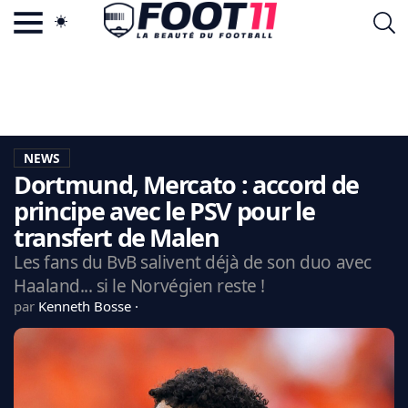
ACTU FOOTBALL POPULAIRE
FOOT11.COM
TAGS
LA TEAM
LA CHARTE
NEWS
VIE PRIVÉE
Dortmund, Mercato : accord de
CGU
CONTACTEZ-NOUS
principe avec le PSV pour le
transfert de Malen
Les fans du BvB salivent déjà de son duo avec
Haaland... si le Norvégien reste !
MERCATO
par
Kenneth Bosse
CDM 2026
EDF
PSG
LIGUE 1
REAL MADRID