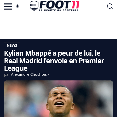
ACTU FOOTBALL POPULAIRE
FOOT11.COM
TAGS
LA TEAM
LA CHARTE
NEWS
VIE PRIVÉE
Kylian Mbappé a peur de lui, le
CGU
CONTACTEZ-NOUS
Real Madrid l'envoie en Premier
League
par
Alexandre Chochois
MERCATO
CDM 2026
EDF
PSG
LIGUE 1
REAL MADRID