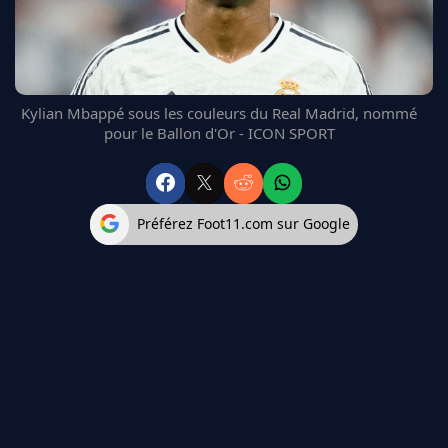
FC BARCELONE
MANCHESTER UNITED
CHELSEA
ARSENAL
Kylian Mbappé sous les couleurs du Real Madrid, nommé
BAYERN
pour le Ballon d'Or - ICON SPORT
L'AVIS DE LA RÉDAC'
Préférez Foot11.com sur Google