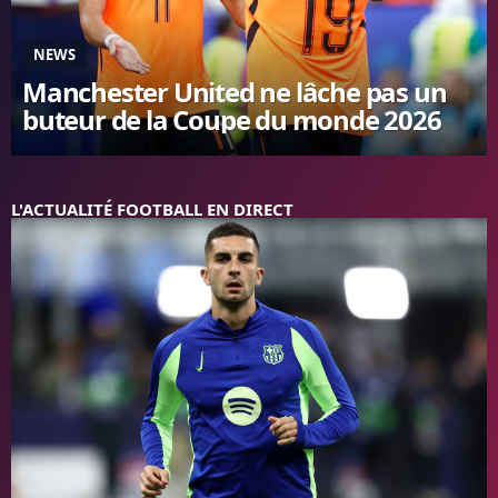
FC BARCELONE
MANCHESTER UNITED
NEWS
CHELSEA
Manchester United ne lâche pas un
ARSENAL
buteur de la Coupe du monde 2026
BAYERN
L'AVIS DE LA RÉDAC'
L'ACTUALITÉ FOOTBALL EN DIRECT