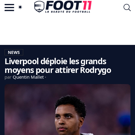
ACTU FOOTBALL POPULAIRE
FOOT11.COM
TAGS
LA TEAM
LA CHARTE
NEWS
VIE PRIVÉE
Liverpool déploie les grands
CGU
CONTACTEZ-NOUS
moyens pour attirer Rodrygo
par
Quentin Mallet
MERCATO
CDM 2026
EDF
PSG
LIGUE 1
REAL MADRID