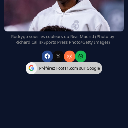
FC BARCELONE
MANCHESTER UNITED
CHELSEA
ARSENAL
BAYERN
Rodrygo sous les couleurs du Real Madrid (Photo by
L'AVIS DE LA RÉDAC'
Richard Callis/Sports Press Photo/Getty Images)
Préférez Foot11.com sur Google