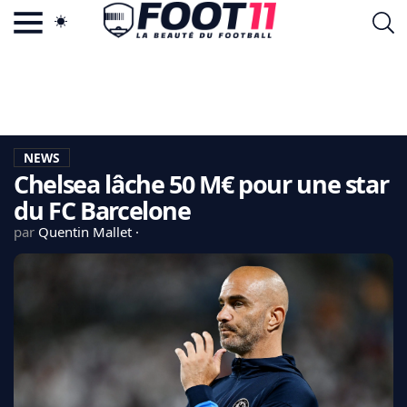
ACTU FOOTBALL POPULAIRE
FOOT11.COM
TAGS
LA TEAM
LA CHARTE
NEWS
VIE PRIVÉE
Chelsea lâche 50 M€ pour une star
CGU
CONTACTEZ-NOUS
du FC Barcelone
par
Quentin Mallet
MERCATO
CDM 2026
EDF
PSG
LIGUE 1
REAL MADRID