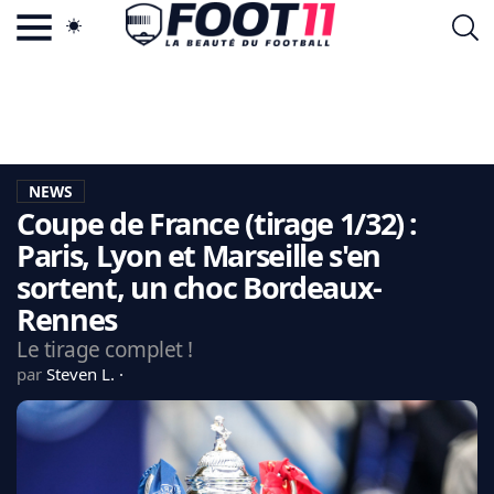
ACTU FOOTBALL POPULAIRE
FOOT11.COM
TAGS
LA TEAM
LA CHARTE
NEWS
VIE PRIVÉE
Coupe de France (tirage 1/32) :
CGU
CONTACTEZ-NOUS
Paris, Lyon et Marseille s'en
sortent, un choc Bordeaux-
Rennes
Le tirage complet !
MERCATO
par
Steven L.
CDM 2026
EDF
PSG
LIGUE 1
REAL MADRID