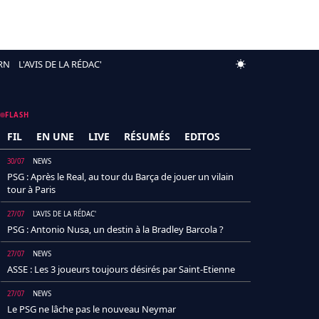
RN
L'AVIS DE LA RÉDAC'
FLASH
FIL
EN UNE
LIVE
RÉSUMÉS
EDITOS
30/07
NEWS
PSG : Après le Real, au tour du Barça de jouer un vilain
tour à Paris
27/07
L'AVIS DE LA RÉDAC'
PSG : Antonio Nusa, un destin à la Bradley Barcola ?
27/07
NEWS
ASSE : Les 3 joueurs toujours désirés par Saint-Etienne
27/07
NEWS
Le PSG ne lâche pas le nouveau Neymar