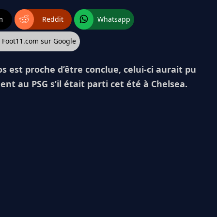
m
Reddit
Whatsapp
z Foot11.com sur Google
 est proche d’être conclue, celui-ci aurait pu
t au PSG s’il était parti cet été à Chelsea.