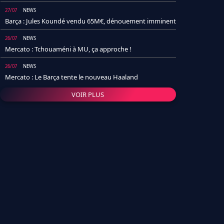
27/07
NEWS
Barça : Jules Koundé vendu 65M€, dénouement imminent
26/07
NEWS
Mercato : Tchouaméni à MU, ça approche !
26/07
NEWS
Mercato : Le Barça tente le nouveau Haaland
VOIR PLUS
26/07
NEWS
Real Madrid : Un socio annonce la date et le transfert de
Yan Diomande
25/07
NEWS
PSG : Après Arsenal, un autre club lâche l'affaire pour
Barcola
24/07
NEWS
Barça : Karim Adeyemi sème déjà la zizanie dans le
vestiaire !
24/07
L'AVIS DE LA RÉDAC'
Real Madrid : Pourquoi l'arrivée de Michael Olise va