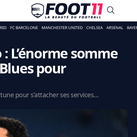
RID
FC BARCELONE
MANCHESTER UNITED
CHELSEA
ARSENAL
BAYE
o : L’énorme somme
 Blues pour
rtune pour s’attacher ses services…