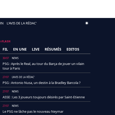
RN
L'AVIS DE LA RÉDAC'
FLASH
FIL
EN UNE
LIVE
RÉSUMÉS
EDITOS
30/07
NEWS
PSG : Après le Real, au tour du Barça de jouer un vilain
tour à Paris
27/07
L'AVIS DE LA RÉDAC'
PSG : Antonio Nusa, un destin à la Bradley Barcola ?
27/07
NEWS
ASSE : Les 3 joueurs toujours désirés par Saint-Etienne
27/07
NEWS
Le PSG ne lâche pas le nouveau Neymar