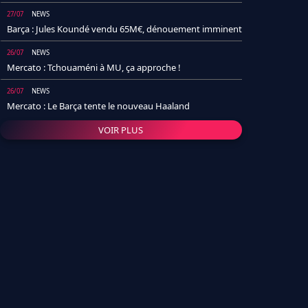
27/07
NEWS
Barça : Jules Koundé vendu 65M€, dénouement imminent
26/07
NEWS
Mercato : Tchouaméni à MU, ça approche !
26/07
NEWS
Mercato : Le Barça tente le nouveau Haaland
VOIR PLUS
26/07
NEWS
Real Madrid : Un socio annonce la date et le transfert de
Yan Diomande
25/07
NEWS
PSG : Après Arsenal, un autre club lâche l'affaire pour
Barcola
24/07
NEWS
Barça : Karim Adeyemi sème déjà la zizanie dans le
vestiaire !
24/07
L'AVIS DE LA RÉDAC'
Real Madrid : Pourquoi l'arrivée de Michael Olise va