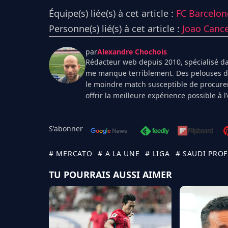
Équipe(s) liée(s) à cet article :
FC Barcelon
Personne(s) lié(s) à cet article :
Joao Canc
par
Alexandre Chochois
Rédacteur web depuis 2010, spécialisé dan
me manque terriblement. Des pelouses de 
le moindre match susceptible de procurer
offrir la meilleure expérience possible à 
S'abonner
# MERCATO
# A LA UNE
# LIGA
# SAUDI PRO
TU POURRAIS AUSSI AIMER