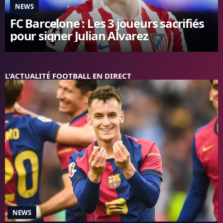
NEWS
FC BARCELONE
FC Barcelone : Les 3 joueurs sacrifiés
MANCHESTER UNITED
pour signer Julian Alvarez
CHELSEA
ARSENAL
BAYERN
L'AVIS DE LA RÉDAC'
L'ACTUALITÉ FOOTBALL EN DIRECT
NEWS