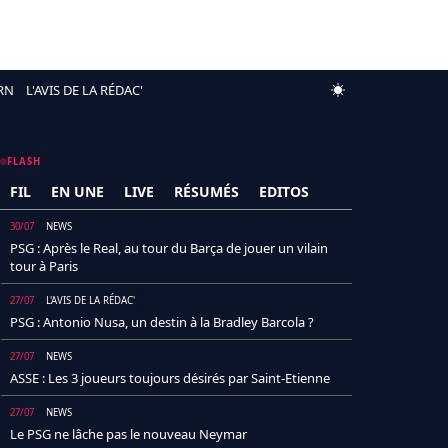
RN
L'AVIS DE LA RÉDAC'
FLASH
FIL
EN UNE
LIVE
RÉSUMÉS
EDITOS
30/07
NEWS
PSG : Après le Real, au tour du Barça de jouer un vilain
tour à Paris
27/07
L'AVIS DE LA RÉDAC'
PSG : Antonio Nusa, un destin à la Bradley Barcola ?
27/07
NEWS
ASSE : Les 3 joueurs toujours désirés par Saint-Etienne
27/07
NEWS
Le PSG ne lâche pas le nouveau Neymar