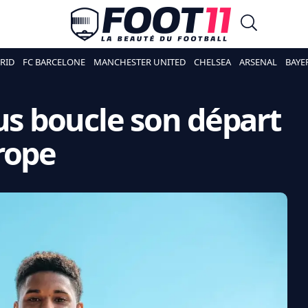
RID
FC BARCELONE
MANCHESTER UNITED
CHELSEA
ARSENAL
BAYE
ius boucle son départ
rope