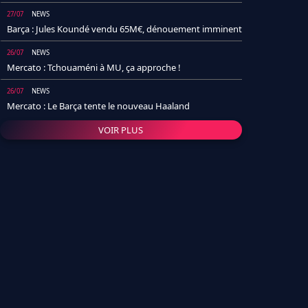
27/07
NEWS
Barça : Jules Koundé vendu 65M€, dénouement imminent
26/07
NEWS
Mercato : Tchouaméni à MU, ça approche !
26/07
NEWS
Mercato : Le Barça tente le nouveau Haaland
VOIR PLUS
26/07
NEWS
Real Madrid : Un socio annonce la date et le transfert de
Yan Diomande
25/07
NEWS
PSG : Après Arsenal, un autre club lâche l'affaire pour
Barcola
24/07
NEWS
Barça : Karim Adeyemi sème déjà la zizanie dans le
vestiaire !
24/07
L'AVIS DE LA RÉDAC'
Real Madrid : Pourquoi l'arrivée de Michael Olise va