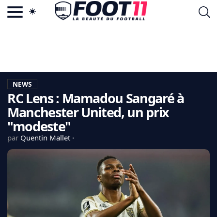
ACTU FOOTBALL POPULAIRE
FOOT11.COM
TAGS
LA TEAM
LA CHARTE
NEWS
VIE PRIVÉE
RC Lens : Mamadou Sangaré à
CGU
CONTACTEZ-NOUS
Manchester United, un prix
"modeste"
par
Quentin Mallet
MERCATO
CDM 2026
EDF
PSG
LIGUE 1
REAL MADRID