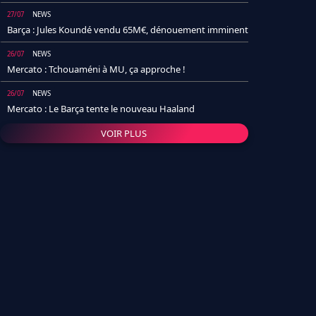
27/07
NEWS
Barça : Jules Koundé vendu 65M€, dénouement imminent
26/07
NEWS
Mercato : Tchouaméni à MU, ça approche !
26/07
NEWS
Mercato : Le Barça tente le nouveau Haaland
VOIR PLUS
26/07
NEWS
Real Madrid : Un socio annonce la date et le transfert de
Yan Diomande
25/07
NEWS
PSG : Après Arsenal, un autre club lâche l'affaire pour
Barcola
24/07
NEWS
Barça : Karim Adeyemi sème déjà la zizanie dans le
vestiaire !
24/07
L'AVIS DE LA RÉDAC'
Real Madrid : Pourquoi l'arrivée de Michael Olise va