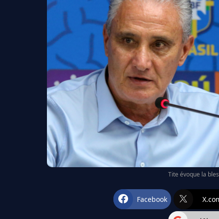
Tite évoque la ble
Facebook
X.co