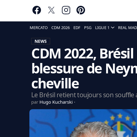
MERCATO
CDM 2026
EDF
PSG
LIGUE 1
REAL MAD
NEWS
CDM 2022, Brésil :
blessure de Neym
cheville
Le Brésil retient toujours son souffl
par
Hugo Kucharski