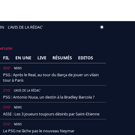
RN
L'AVIS DE LA RÉDAC'
FLASH
FIL
EN UNE
LIVE
RÉSUMÉS
EDITOS
30/07
NEWS
PSG : Après le Real, au tour du Barça de jouer un vilain
tour à Paris
27/07
L'AVIS DE LA RÉDAC'
PSG : Antonio Nusa, un destin à la Bradley Barcola ?
27/07
NEWS
ASSE : Les 3 joueurs toujours désirés par Saint-Etienne
27/07
NEWS
Le PSG ne lâche pas le nouveau Neymar