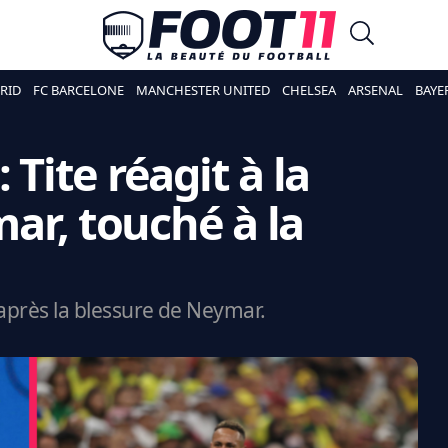
RID
FC BARCELONE
MANCHESTER UNITED
CHELSEA
ARSENAL
BAYE
 Tite réagit à la
ar, touché à la
e après la blessure de Neymar.