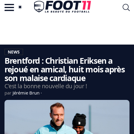
ACTU FOOTBALL POPULAIRE
FOOT11.COM
TAGS
LA TEAM
LA CHARTE
NEWS
VIE PRIVÉE
Brentford : Christian Eriksen a
CGU
CONTACTEZ-NOUS
rejoué en amical, huit mois après
son malaise cardiaque
C'est la bonne nouvelle du jour !
par
Jérémie Brun
MERCATO
CDM 2026
EDF
PSG
LIGUE 1
REAL MADRID