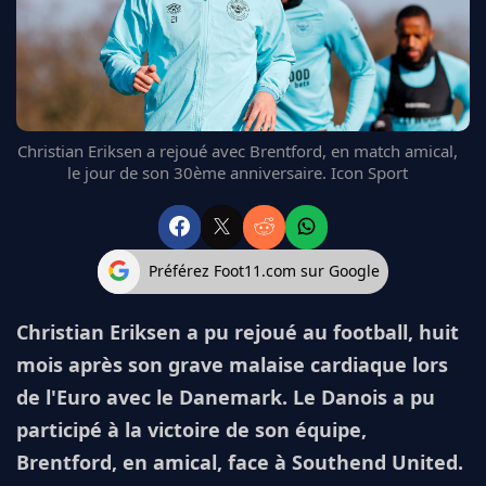
FC BARCELONE
MANCHESTER UNITED
CHELSEA
ARSENAL
BAYERN
Christian Eriksen a rejoué avec Brentford, en match amical,
L'AVIS DE LA RÉDAC'
le jour de son 30ème anniversaire. Icon Sport
Préférez Foot11.com sur Google
Christian Eriksen a pu rejoué au football, huit
mois après son grave malaise cardiaque lors
de l'Euro avec le Danemark. Le Danois a pu
participé à la victoire de son équipe,
Brentford, en amical, face à Southend United.