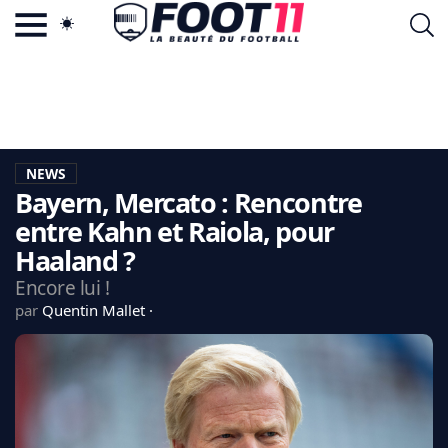
ACTU FOOTBALL POPULAIRE
FOOT11.COM
TAGS
LA TEAM
LA CHARTE
NEWS
VIE PRIVÉE
Bayern, Mercato : Rencontre
CGU
CONTACTEZ-NOUS
entre Kahn et Raiola, pour
Haaland ?
Encore lui !
par
Quentin Mallet
MERCATO
CDM 2026
EDF
PSG
LIGUE 1
REAL MADRID