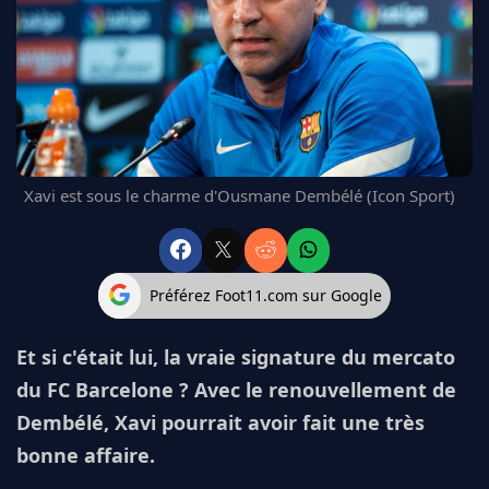
FC BARCELONE
MANCHESTER UNITED
CHELSEA
ARSENAL
BAYERN
L'AVIS DE LA RÉDAC'
Xavi est sous le charme d'Ousmane Dembélé (Icon Sport)
Préférez Foot11.com sur Google
Et si c'était lui, la vraie signature du mercato
du FC Barcelone ? Avec le renouvellement de
Dembélé, Xavi pourrait avoir fait une très
bonne affaire.