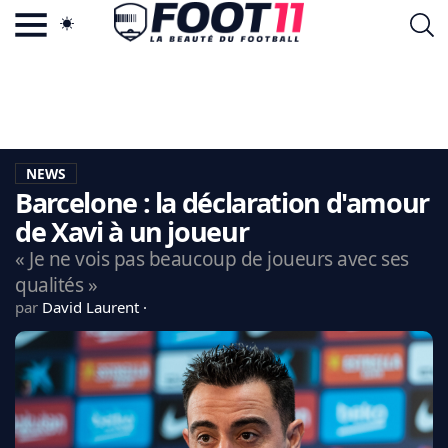
ACTU FOOTBALL POPULAIRE
FOOT11.COM
TAGS
LA TEAM
LA CHARTE
NEWS
VIE PRIVÉE
Barcelone : la déclaration d'amour
CGU
CONTACTEZ-NOUS
de Xavi à un joueur
« Je ne vois pas beaucoup de joueurs avec ses
qualités »
par
David Laurent
MERCATO
CDM 2026
EDF
PSG
LIGUE 1
REAL MADRID