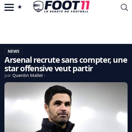
ACTU FOOTBALL POPULAIRE
FOOT11.COM
TAGS
LA TEAM
LA CHARTE
NEWS
VIE PRIVÉE
Arsenal recrute sans compter, une
CGU
CONTACTEZ-NOUS
star offensive veut partir
par
Quentin Mallet
MERCATO
CDM 2026
EDF
PSG
LIGUE 1
REAL MADRID