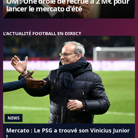
OM : Une drôle de recrue à 2 M€ pour
lancer le mercato d'été
FC BARCELONE
MANCHESTER UNITED
CHELSEA
ARSENAL
L'ACTUALITÉ FOOTBALL EN DIRECT
BAYERN
L'AVIS DE LA RÉDAC'
NEWS
Mercato : Le PSG a trouvé son Vinicius Junior
!