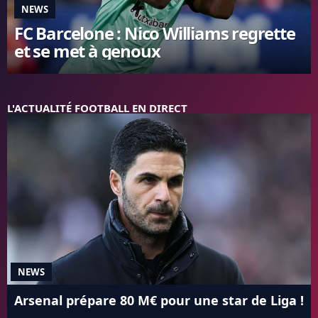
NEWS
FC BARCELONE
FC Barcelone : Nico Williams regrette
MANCHESTER UNITED
et se met à genoux
CHELSEA
ARSENAL
BAYERN
L'AVIS DE LA RÉDAC'
L'ACTUALITÉ FOOTBALL EN DIRECT
NEWS
Arsenal prépare 80 M€ pour une star de Liga !