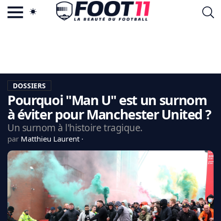
ACTU FOOTBALL POPULAIRE
FOOT11.COM
TAGS
LA TEAM
LA CHARTE
DOSSIERS
VIE PRIVÉE
Pourquoi "Man U" est un surnom
CGU
CONTACTEZ-NOUS
à éviter pour Manchester United ?
Un surnom à l'histoire tragique.
par
Matthieu Laurent
MERCATO
CDM 2026
EDF
PSG
LIGUE 1
REAL MADRID