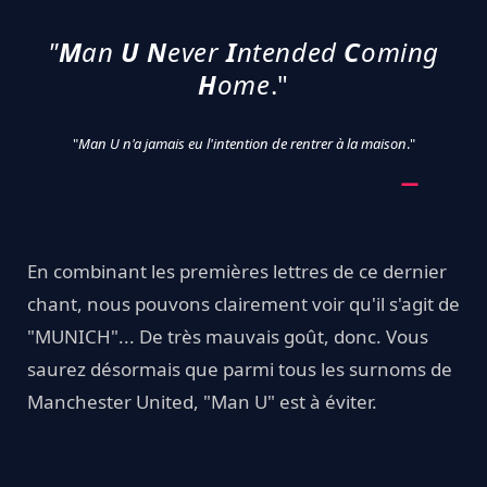
"
M
an
U
N
ever
I
ntended
C
oming
H
ome
."
"
Man U n'a jamais eu l'intention de rentrer à la maison
."
En combinant les premières lettres de ce dernier
chant, nous pouvons clairement voir qu'il s'agit de
"MUNICH"... De très mauvais goût, donc. Vous
saurez désormais que parmi tous les surnoms de
Manchester United, "Man U" est à éviter.