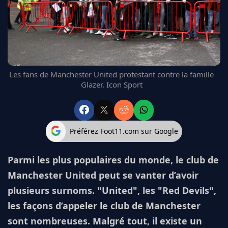
FC BARCELONE
MANCHESTER UNITED
CHELSEA
ARSENAL
BAYERN
L'AVIS DE LA RÉDAC'
Les fans de Manchester United protestant contre la famille
Glazer. Icon Sport
Préférez Foot11.com sur Google
Parmi les plus populaires du monde, le club de
Manchester United peut se vanter d’avoir
plusieurs surnoms. "United", les "Red Devils",
les façons d’appeler le club de Manchester
sont nombreuses. Malgré tout, il existe un