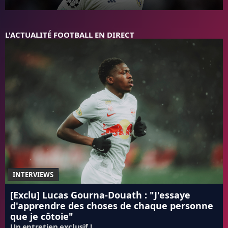
FC BARCELONE
MANCHESTER UNITED
L'ACTUALITÉ FOOTBALL EN DIRECT
CHELSEA
ARSENAL
BAYERN
L'AVIS DE LA RÉDAC'
INTERVIEWS
[Exclu] Lucas Gourna-Douath : "J'essaye
d'apprendre des choses de chaque personne
que je côtoie"
Un entretien exclusif !