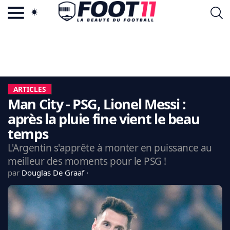
ACTU FOOTBALL POPULAIRE
FOOT11.COM
TAGS
LA TEAM
LA CHARTE
ARTICLES
VIE PRIVÉE
Man City - PSG, Lionel Messi :
CGU
CONTACTEZ-NOUS
après la pluie fine vient le beau
temps
L'Argentin s'apprête à monter en puissance au
meilleur des moments pour le PSG !
MERCATO
par
Douglas De Graaf
CDM 2026
EDF
PSG
LIGUE 1
REAL MADRID