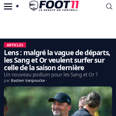
ACTU FOOTBALL POPULAIRE
FOOT11.COM
TAGS
LA TEAM
LA CHARTE
ARTICLES
VIE PRIVÉE
Lens : malgré la vague de départs,
CGU
CONTACTEZ-NOUS
les Sang et Or veulent surfer sur
celle de la saison dernière
Un nouveau podium pour les Sang et Or ?
par
Bastien Vanpoucke
MERCATO
CDM 2026
EDF
PSG
LIGUE 1
REAL MADRID