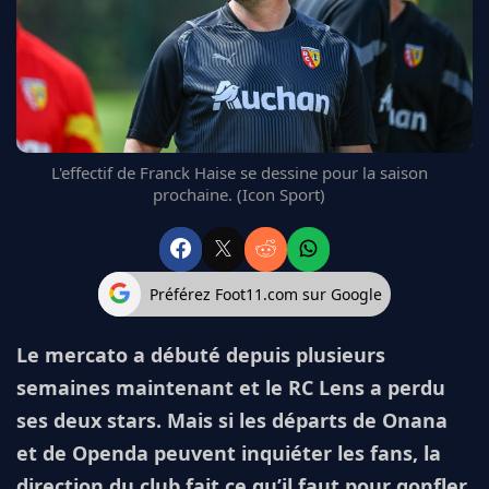
FC BARCELONE
MANCHESTER UNITED
CHELSEA
ARSENAL
BAYERN
L'AVIS DE LA RÉDAC'
L'effectif de Franck Haise se dessine pour la saison
prochaine. (Icon Sport)
Préférez Foot11.com sur Google
Le mercato a débuté depuis plusieurs
semaines maintenant et le RC Lens a perdu
ses deux stars. Mais si les départs de Onana
et de Openda peuvent inquiéter les fans, la
direction du club fait ce qu’il faut pour gonfler