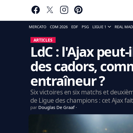
MERCATO
CDM 2026
EDF
PSG
LIGUE 1
REAL MAD
ARTICLES
LdC : l'Ajax peut
des cadors, comm
entraîneur ?
Six victoires en six matchs et deuxi
de Ligue des champions : cet Ajax fait 
par
Douglas De Graaf