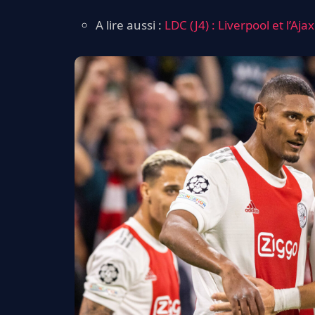
A lire aussi :
LDC (J4) : Liverpool et l’Aja