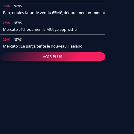
27/07
NEWS
Barça : Jules Koundé vendu 65M€, dénouement imminent
26/07
NEWS
Mercato : Tchouaméni à MU, ça approche !
26/07
NEWS
Mercato : Le Barça tente le nouveau Haaland
VOIR PLUS
26/07
NEWS
Real Madrid : Un socio annonce la date et le transfert de
Yan Diomande
25/07
NEWS
PSG : Après Arsenal, un autre club lâche l'affaire pour
Barcola
24/07
NEWS
Barça : Karim Adeyemi sème déjà la zizanie dans le
vestiaire !
24/07
L'AVIS DE LA RÉDAC'
Real Madrid : Pourquoi l'arrivée de Michael Olise va