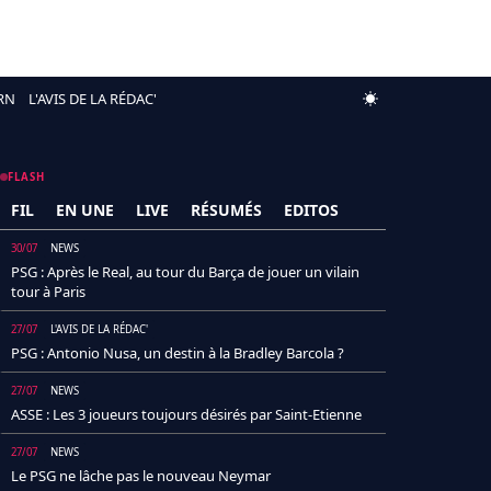
RN
L'AVIS DE LA RÉDAC'
FLASH
FIL
EN UNE
LIVE
RÉSUMÉS
EDITOS
30/07
NEWS
PSG : Après le Real, au tour du Barça de jouer un vilain
tour à Paris
27/07
L'AVIS DE LA RÉDAC'
PSG : Antonio Nusa, un destin à la Bradley Barcola ?
27/07
NEWS
ASSE : Les 3 joueurs toujours désirés par Saint-Etienne
27/07
NEWS
Le PSG ne lâche pas le nouveau Neymar