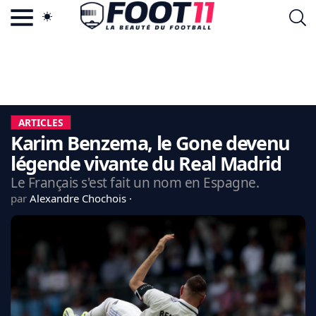
ACTU FOOTBALL POPULAIRE
FOOT11.COM
TAGS
LA TEAM
LA CHARTE
ARTICLES
VIE PRIVÉE
Karim Benzema, le Gone devenu
CGU
CONTACTEZ-NOUS
légende vivante du Real Madrid
Le Français s'est fait un nom en Espagne.
par
Alexandre Chochois
MERCATO
CDM 2026
EDF
PSG
LIGUE 1
REAL MADRID