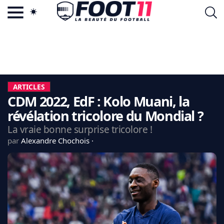
ACTU FOOTBALL POPULAIRE
FOOT11.COM
TAGS
LA TEAM
LA CHARTE
ARTICLES
VIE PRIVÉE
CDM 2022, EdF : Kolo Muani, la
CGU
CONTACTEZ-NOUS
révélation tricolore du Mondial ?
La vraie bonne surprise tricolore !
par
Alexandre Chochois
MERCATO
CDM 2026
EDF
PSG
LIGUE 1
REAL MADRID