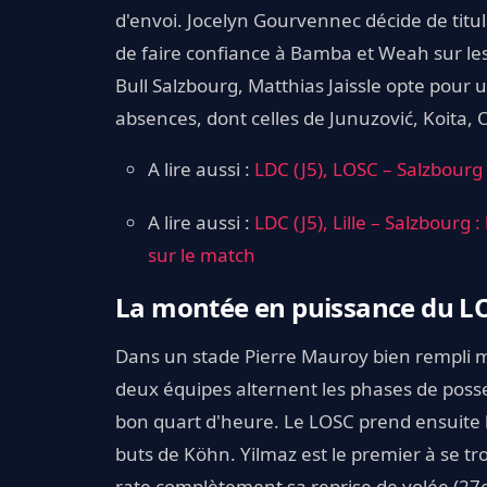
d'envoi. Jocelyn Gourvennec décide de titu
de faire confiance à Bamba et Weah sur les
Bull Salzbourg, Matthias Jaissle opte pour 
absences, dont celles de Junuzović, Koita, O
A lire aussi :
LDC (J5), LOSC – Salzbourg 
A lire aussi :
LDC (J5), Lille – Salzbourg
sur le match
La montée en puissance du L
Dans un stade Pierre Mauroy bien rempli ma
deux équipes alternent les phases de pos
bon quart d'heure. Le LOSC prend ensuite le
buts de Köhn. Yilmaz est le premier à se tr
rate complètement sa reprise de volée (27e)