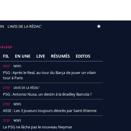
RN
L'AVIS DE LA RÉDAC'
FLASH
FIL
EN UNE
LIVE
RÉSUMÉS
EDITOS
30/07
NEWS
PSG : Après le Real, au tour du Barça de jouer un vilain
tour à Paris
27/07
L'AVIS DE LA RÉDAC'
PSG : Antonio Nusa, un destin à la Bradley Barcola ?
27/07
NEWS
ASSE : Les 3 joueurs toujours désirés par Saint-Etienne
27/07
NEWS
Le PSG ne lâche pas le nouveau Neymar