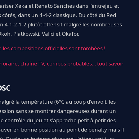
lariser Xeka et Renato Sanches dans l'entrejeu et
 côtés, dans un 4-4-2 classique. Du côté du Red
un 4-1-2-1-2 plutôt offensif malgré les nombreuses
koh, Piatkowski, Vallci et Okafor.
: les compositions officielles sont tombées !
 : horaire, chaîne TV, compos probables… tout savoir
OSC
lgré la température (6°C au coup d'envoi), les
session sans se montrer dangereuses durant un
 contrôle du jeu et s'approche petit à petit des
ouver en bonne position au point de penalty mais il
. Quelques instants plus tard, l'attaquant turc