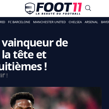
RID
FC BARCELONE
MANCHESTER UNITED
CHELSEA
ARSENAL
BAYE
C, vainqueur de
la tête et
uitièmes !
f' !