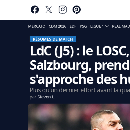
MERCATO
CDM 2026
EDF
PSG
LIGUE 1
REAL MAD
RÉSUMÉS DE MATCH
LdC (J5) : le LOS
Salzbourg, prend 
s'approche des h
Plus qu'un dernier effort avant la quali
par
Steven L.