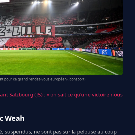
nt pour ce grand rendez-vous européen (iconsport)
nt Salzbourg (J5) : « on sait ce qu’une victoire nous
ec Weah
é, suspendus, ne sont pas sur la pelouse au coup