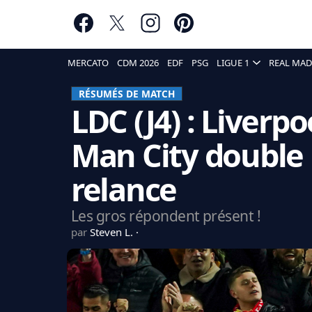
MERCATO
CDM 2026
EDF
PSG
LIGUE 1
REAL MAD
RÉSUMÉS DE MATCH
LDC (J4) : Liverpoo
Man City double l
relance
Les gros répondent présent !
par
Steven L.