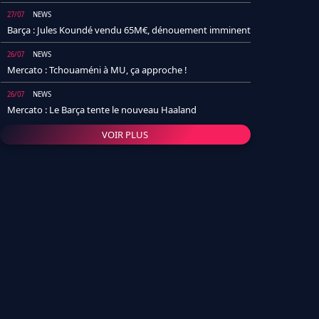
27/07
NEWS
Barça : Jules Koundé vendu 65M€, dénouement imminent
26/07
NEWS
Mercato : Tchouaméni à MU, ça approche !
26/07
NEWS
Mercato : Le Barça tente le nouveau Haaland
VOIR PLUS
26/07
NEWS
Real Madrid : Un socio annonce la date et le transfert de
Yan Diomande
25/07
NEWS
PSG : Après Arsenal, un autre club lâche l'affaire pour
Barcola
24/07
NEWS
Barça : Karim Adeyemi sème déjà la zizanie dans le
vestiaire !
24/07
L'AVIS DE LA RÉDAC'
Real Madrid : Pourquoi l'arrivée de Michael Olise va