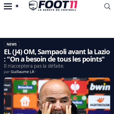
ACTU FOOTBALL POPULAIRE
FOOT11.COM
TAGS
LA TEAM
LA CHARTE
NEWS
VIE PRIVÉE
EL (J4) OM, Sampaoli avant la Lazio
CGU
CONTACTEZ-NOUS
: "On a besoin de tous les points"
Il n'acceptera pas la défaite.
par
Guillaume LR
MERCATO
CDM 2026
EDF
PSG
LIGUE 1
REAL MADRID