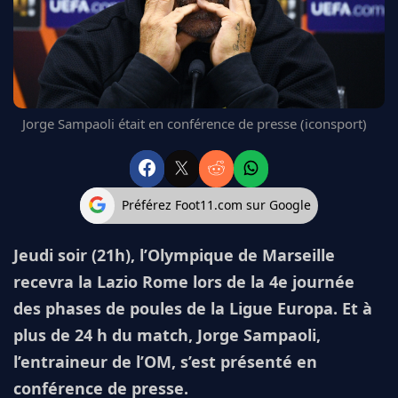
FC BARCELONE
MANCHESTER UNITED
CHELSEA
ARSENAL
BAYERN
Jorge Sampaoli était en conférence de presse (iconsport)
L'AVIS DE LA RÉDAC'
Préférez Foot11.com sur Google
Jeudi soir (21h), l’Olympique de Marseille
recevra la Lazio Rome lors de la 4e journée
des phases de poules de la Ligue Europa. Et à
plus de 24 h du match, Jorge Sampaoli,
l’entraineur de l’OM, s’est présenté en
conférence de presse.