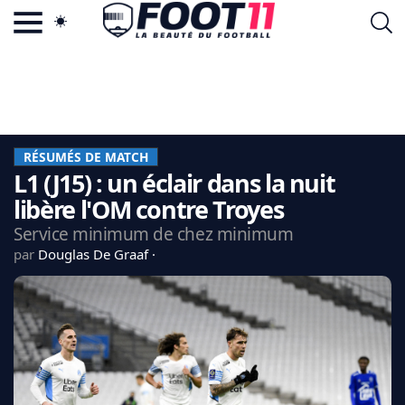
ACTU FOOTBALL POPULAIRE
FOOT11.COM
TAGS
LA TEAM
LA CHARTE
RÉSUMÉS DE MATCH
VIE PRIVÉE
L1 (J15) : un éclair dans la nuit
CGU
CONTACTEZ-NOUS
libère l'OM contre Troyes
Service minimum de chez minimum
par
Douglas De Graaf
MERCATO
CDM 2026
EDF
PSG
LIGUE 1
REAL MADRID