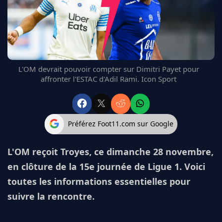
FC BARCELONE
MANCHESTER UNITED
CHELSEA
ARSENAL
BAYERN
L'OM devrait pouvoir compter sur Dimitri Payet pour
L'AVIS DE LA RÉDAC'
affronter l'ESTAC d'Adil Rami. Icon Sport
Préférez Foot11.com sur Google
L'OM reçoit Troyes, ce dimanche 28 novembre,
en clôture de la 15e journée de Ligue 1. Voici
toutes les informations essentielles pour
suivre la rencontre.