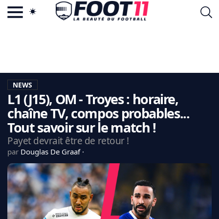
ACTU FOOTBALL POPULAIRE
FOOT11.COM
TAGS
LA TEAM
LA CHARTE
NEWS
VIE PRIVÉE
L1 (J15), OM - Troyes : horaire,
CGU
CONTACTEZ-NOUS
chaîne TV, compos probables...
Tout savoir sur le match !
Payet devrait être de retour !
par
Douglas De Graaf
MERCATO
CDM 2026
EDF
PSG
LIGUE 1
REAL MADRID