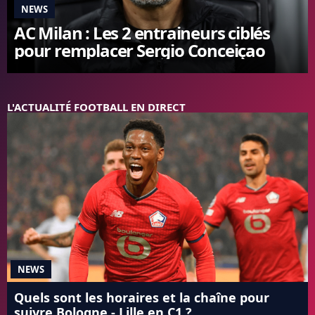
NEWS
FC BARCELONE
AC Milan : Les 2 entraineurs ciblés
MANCHESTER UNITED
pour remplacer Sergio Conceiçao
CHELSEA
ARSENAL
BAYERN
L'AVIS DE LA RÉDAC'
L'ACTUALITÉ FOOTBALL EN DIRECT
NEWS
Quels sont les horaires et la chaîne pour
suivre Bologne - Lille en C1 ?