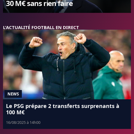
30 M€ sans rien faire
FC BARCELONE
MANCHESTER UNITED
CHELSEA
L'ACTUALITÉ FOOTBALL EN DIRECT
ARSENAL
BAYERN
L'AVIS DE LA RÉDAC'
NEWS
Le PSG prépare 2 transferts surprenants à
100 M€
16/08/2025 à 14h00