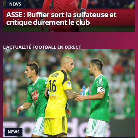
NEWS
FC BARCELONE
ASSE : Ruffier sort la sulfateuse et
MANCHESTER UNITED
critique durement le club
CHELSEA
ARSENAL
BAYERN
L'AVIS DE LA RÉDAC'
L'ACTUALITÉ FOOTBALL EN DIRECT
NEWS