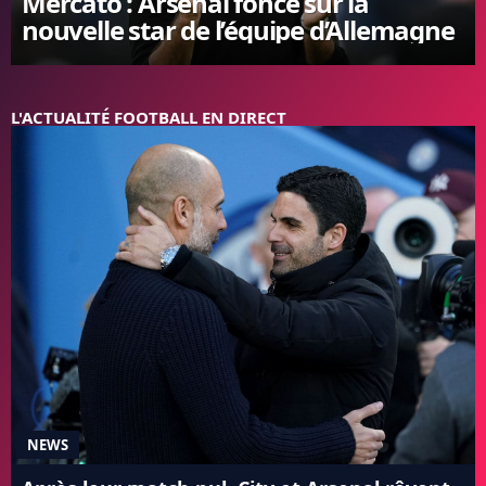
Mercato : Arsenal fonce sur la
nouvelle star de l’équipe d’Allemagne
FC BARCELONE
MANCHESTER UNITED
CHELSEA
ARSENAL
L'ACTUALITÉ FOOTBALL EN DIRECT
BAYERN
L'AVIS DE LA RÉDAC'
NEWS