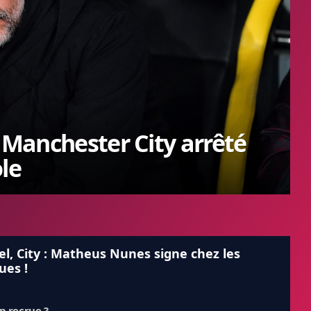
e Manchester City arrêté
le
iel, City : Matheus Nunes signe chez les
ues !
p recrue ?