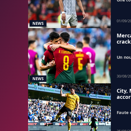
01/09/2
NEWS
Merca
crack
Un nou
30/08/2
NEWS
City,
acco
Faute 