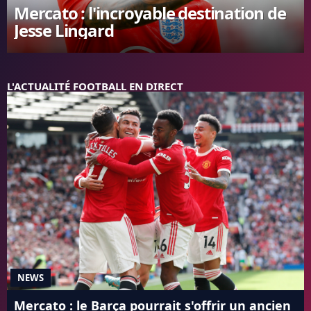
Mercato : l'incroyable destination de
FC BARCELONE
Jesse Lingard
MANCHESTER UNITED
CHELSEA
ARSENAL
BAYERN
L'ACTUALITÉ FOOTBALL EN DIRECT
L'AVIS DE LA RÉDAC'
NEWS
Mercato : le Barça pourrait s'offrir un ancien