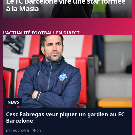
Le FC Barcelone vire une star formée
à la Masia
FC BARCELONE
MANCHESTER UNITED
CHELSEA
ARSENAL
L'ACTUALITÉ FOOTBALL EN DIRECT
BAYERN
L'AVIS DE LA RÉDAC'
NEWS
Cesc Fabregas veut piquer un gardien au FC
Barcelone
07/08/2025 à 17h20